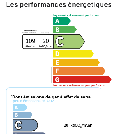
Les performances énergétiques
logement extrêmement performant
consommation
(énergie primaire)
émissions
109
20
2
2
kg CO
/m
.an
kWh/m
.an
2
logement extrêmement peu performant
Dont émissions de gaz à effet de serre
*
peu d'émissions de CO2
20
kgCO
/m
.an
2
2