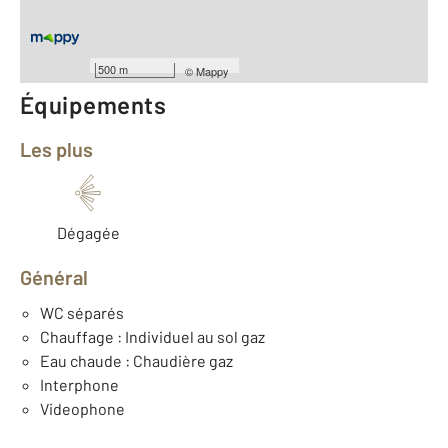
Nombre de pièces : 4
[Voir le détail]
Année construction : 2018
500 m
©
Mappy
Équipements
Les plus
Dégagée
Général
WC séparés
Chauffage : Individuel au sol gaz
Eau chaude : Chaudière gaz
Interphone
Videophone