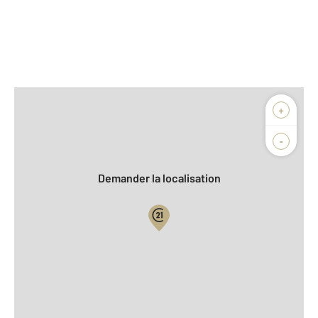
Afficher sur la carte :
+
Agence
Biens vendus
-
Demander la localisation
Vue globale
2
Surface totale : 75 m
2
Surface habitable : 75 m
Type d'appartement : F4
ème
Étage : 2